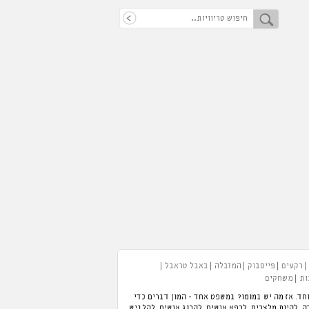
רקעים
פייסבוק
המזבלה
באבל טראבל
ות
משחקים
חד. אז מה יש במומו? במשפט אחד - המון דברים כדי
 תוכלו לנהל מלון, לנהל מסעדה, להיות מלצרים, לרפא אנשים, להרוג אנשים, להלביש