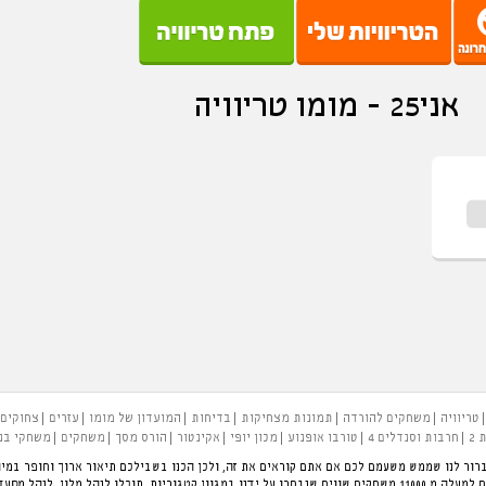
אני25 - מומו טריוויה
טריוויה
משחקים להורדה
תמונות מצחיקות
בדיחות
המועדון של מומו
עזרים
צחוקים
 2
חרבות וסנדלים 4
טורבו אופנוע
מכון יופי
אקינטור
הורס מסך
משחקים
משחקי בנ
רור לנו שממש משעמם לכם אם אתם קוראים את זה, ולכן הכנו בשבילכם תיאור ארוך וחופר במיו
להעביר את הזמן בכיף. פינת המשחקים הגדולה בארץ עם למעלה מ 11000 משחקים שווים שנבחרו על ידנו במגוון קטגוריות.