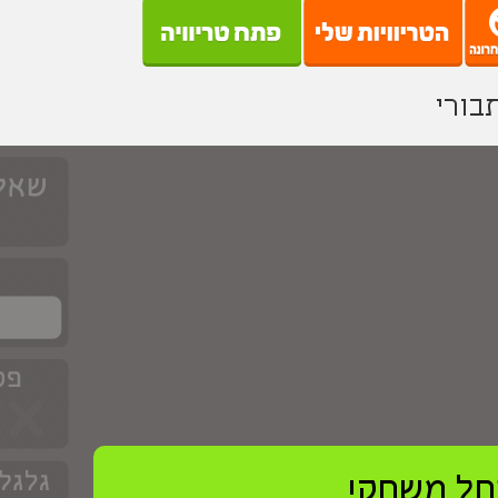
בורי
ל משחק!