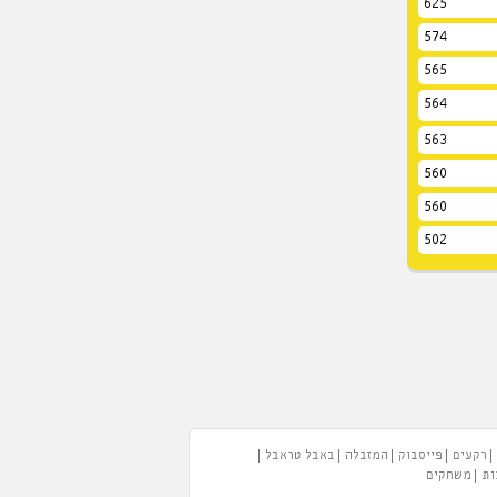
625
574
565
564
563
560
560
502
רקעים
פייסבוק
המזבלה
באבל טראבל
ות
משחקים