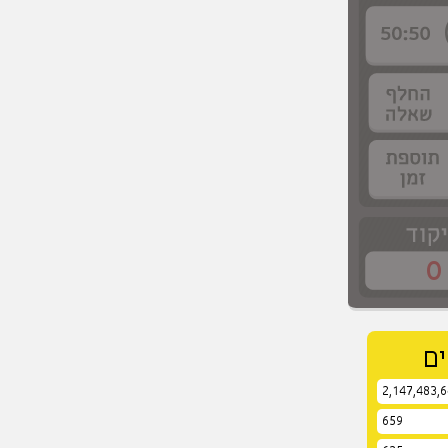
0
ם
2,147,483,
659