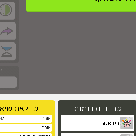
>
טריוויות דומות
טבלאת שיאי
אורח
647
ריהאנה
אורח