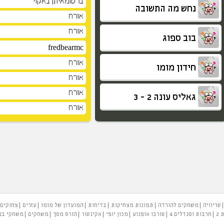
ברטומאיתן באקוי
נחש מה התשובה
אורח
אורח
בוב ספוג
fredbearmc
אורח
חידון מומו
אורח
אורח
גאליס עונה 2 - 3
אורח
טריוויה
משחקים להורדה
תמונות מצחיקות
בדיחות
המועדון של מומו
עזרים
צחוקים
 2
חרבות וסנדלים 4
טורבו אופנוע
מכון יופי
אקינטור
הורס מסך
משחקים
משחקי בנ