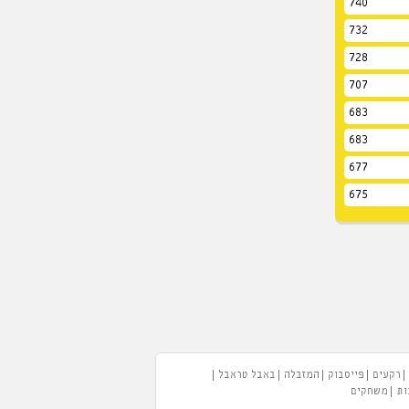
740
732
728
707
683
683
677
675
רקעים
פייסבוק
המזבלה
באבל טראבל
ות
משחקים