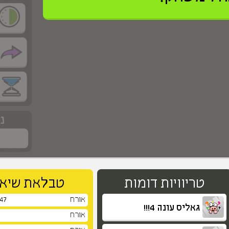
>
טריוויות דומות
טבלאת שיאי
אורח
647
גאליס עונה 4!!!
אורח