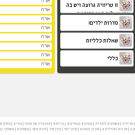
אורח
זו טריוויה גרועה ויש בה
אורח
אותן שאלות כמו בקודמת
אורח
סדרות ילדים!
אורח
אורח
שאלות כלליות
אורח
אורח
כללי
אורח
טריוויה
משחקים להורדה
תמונות מצחיקות
בדיחות
המועדון של מומו
עזרים
צחוקים
 2
חרבות וסנדלים 4
טורבו אופנוע
מכון יופי
אקינטור
הורס מסך
משחקים
משחקי בנ