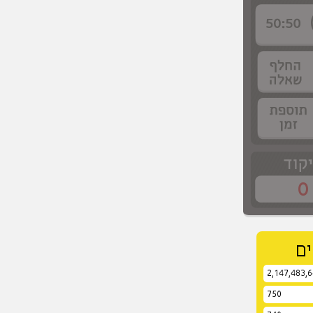
0
ם
2,147,483,
750