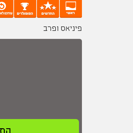
פיניאס ופרב
התח